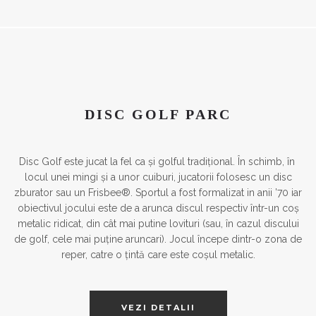
DISC GOLF PARC
Disc Golf este jucat la fel ca și golful tradițional. În schimb, în ​​
locul unei mingi și a unor cuiburi, jucatorii folosesc un disc
zburator sau un Frisbee®. Sportul a fost formalizat in anii ’70 iar
obiectivul jocului este de a arunca discul respectiv într-un coș
metalic ridicat, din cât mai putine lovituri (sau, în cazul discului
de golf, cele mai puține aruncari). Jocul începe dintr-o zona de
reper, catre o țintă care este coșul metalic.
VEZI DETALII