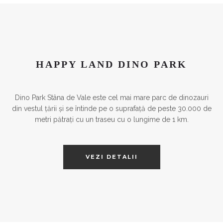
HAPPY LAND DINO PARK
Dino Park Stâna de Vale este cel mai
mare
parc de dinozauri
din vestul
țării
și
se
întinde
pe o
suprafață
de
peste
30.000 de
metri
pătrați
cu un traseu cu
o lungime de 1 km.
VEZI DETALII