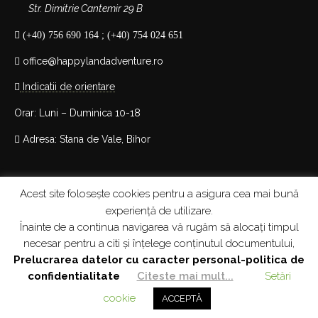
Str. Dimitrie Cantemir 29 B
(+40) 756 690 164 ; (+40) 754 024 651
office@happylandadventure.ro
Indicatii de orientare
Orar: Luni – Duminica 10-18
Adresa: Stana de Vale, Bihor
Acest site folosește cookies pentru a asigura cea mai bună
experiență de utilizare.
Înainte de a continua navigarea vă rugăm să alocați timpul
necesar pentru a citi și înțelege conținutul documentului,
Prelucrarea datelor cu caracter personal-politica de
Copyright 2023 © Happy Land Adventure
confidentialitate
Citeste mai mult...
Setări
cookie
ACCEPTĂ