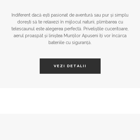
Indiferent dacă ești pasionat de aventură sau pur și simplu
dorești să te relaxezi în mijlocul naturii, plimbarea cu
telescaunul este alegerea perfectă. Priveliștile cuceritoare,
aerul proaspăt și liniștea Munților Apuseni îți vor încărca
bateriile cu siguranță.
VEZI DETALII